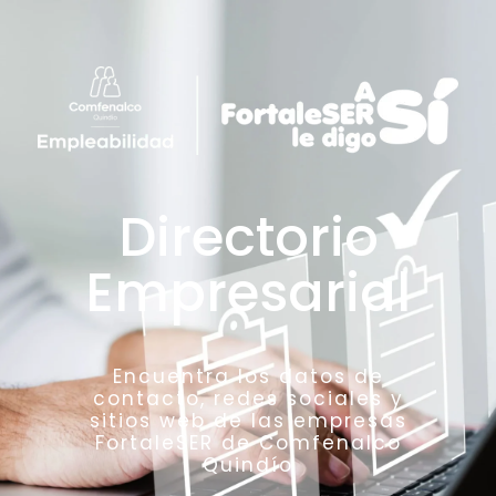
Directorio
Empresarial
Encuentra los datos de
contacto, redes sociales y
sitios web de las empresas
FortaleSER de Comfenalco
Quindío